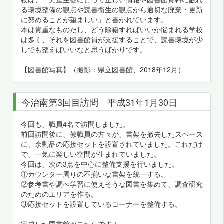
る環境整備の観点や読書衛生の観点から適切な廃棄・更新
に努めることが望ましい」と書かれています。
本は貴重なものだし、どう除籍すればいいか悩まれる学校
は多く、それを図書館員が支援することで、読書環境が少
しでも整えばいいなと思うばかりです。
【図書館写真】（撮影：県立図書館、2018年12月）
今治南第3回目訪問 平成31年1月30日
今回も、職員4名で訪問しました。
前回訪問後に、教職員の方々が、書架を撤去したスペース
に、余剰品の応接セットを設置されていました。これだけ
で、一気に楽しい空間が生まれていました。
今回は、次の3点を中心に整備支援を行いました。
①カウンター周りの不揃いな書架を統一する。
②参考書や調べ学習に使えそうな図書を集めて、調査研究
のためのエリアを作る。
③応接セットを設置しているコーナーを整備する。
完成した図書館がこちらです！