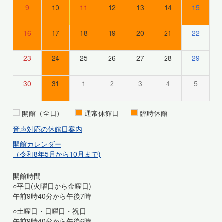
9
10
11
12
13
14
15
16
17
18
19
20
21
22
23
24
25
26
27
28
29
30
31
1
2
3
4
5
開館（全日）
通常休館日
臨時休館
音声対応の休館日案内
開館カレンダー
（令和8年5月から10月まで)
開館時間
○平日(火曜日から金曜日)
午前9時40分から午後7時
○土曜日・日曜日・祝日
午前9時40分から午後6時