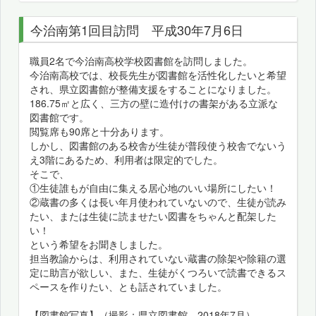
今治南第1回目訪問 平成30年7月6日
職員2名で今治南高校学校図書館を訪問しました。
今治南高校では、校長先生が図書館を活性化したいと希望
され、県立図書館が整備支援をすることになりました。
186.75㎡と広く、三方の壁に造付けの書架がある立派な
図書館です。
閲覧席も90席と十分あります。
しかし、図書館のある校舎が生徒が普段使う校舎でないう
え3階にあるため、利用者は限定的でした。
そこで、
①生徒誰もが自由に集える居心地のいい場所にしたい！
②蔵書の多くは長い年月使われていないので、生徒が読み
たい、または生徒に読ませたい図書をちゃんと配架した
い！
という希望をお聞きしました。
担当教諭からは、利用されていない蔵書の除架や除籍の選
定に助言が欲しい、また、生徒がくつろいで読書できるス
ペースを作りたい、とも話されていました。
【図書館写真】（撮影：県立図書館、2018年7月）