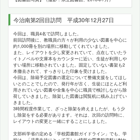
今治南第2回目訪問 平成30年12月27日
今回は、職員4名で訪問しました。
前回訪問後に、教職員の方々が利用の少ない図書を中心に
約1,000冊を別の場所に移動してくれていました。
また、レイアウトを少し変更されていて、点在していたラ
イトノベルや文庫本をカウンターに近い、生徒が利用しや
すい場所に移動されていました。固定していない書架も2
本撤去されて、すっきりした印象を受けました。
今回は、除籍予定図書の選定について整備支援をしてほし
いとのことでしたので、発行年が古く、生徒にほとんど利
用されていない図書や全集を中心に職員で検討しながら除
荷していきました。除架した図書は閲覧机に積み上げてい
きました。
3時間程度作業して、ざっと除架を終えましたが、もう少
し除架をする必要があります。それは、次回の訪問時に、
レイアウトの変更と一緒にすることにしました。
文部科学省の定める「学校図書館ガイドライン」でも、学
校は、「児童生徒にとって正しい情報や図書館資料に触れ