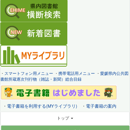
・
スマートフォン用メニュー
・
携帯電話用メニュー
・
愛媛県内公共図
書館所蔵逐次刊行物（雑誌・新聞）総合目録
・
電子書籍を利用する(MYライブラリ)
・
電子書籍の案内
トップ