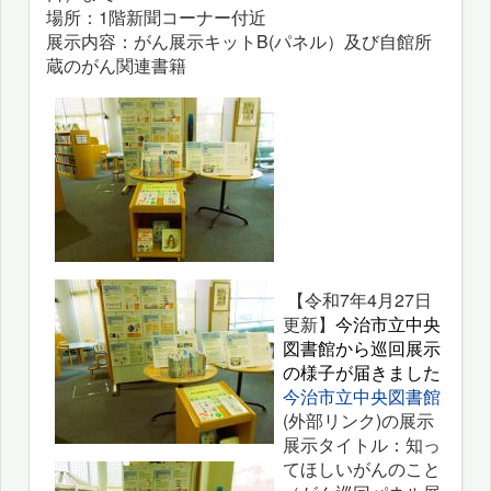
場所：1階新聞コーナー付近
展示内容：がん展示キットB(パネル）及び自館所
蔵のがん関連書籍
【令和7年4月27日
更新】
今治市立中央
図書館から巡回展示
の様子が届きました
今治市立中央図書館
(外部リンク)の展示
展示タイトル：知っ
てほしいがんのこと