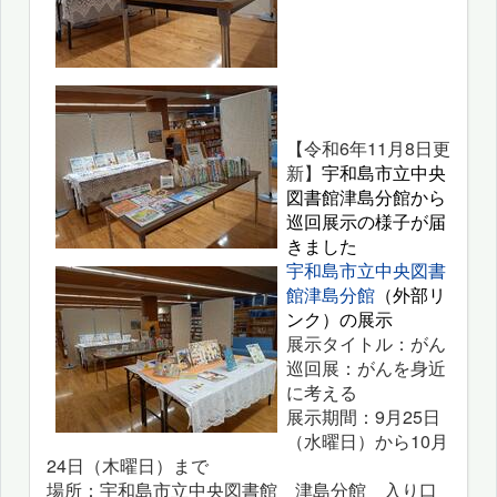
【令和6年11月8日更
新】
宇和島市立中央
図書館津島分館から
巡回展示の様子が届
きました
宇和島市立中央図書
館津島分館
（外部リ
ンク）の展示
展示タイトル：がん
巡回展：がんを身近
に考える
展示期間：9月25日
（水曜日）から10月
24日（木曜日）まで
場所：宇和島市立中央図書館 津島分館 入り口