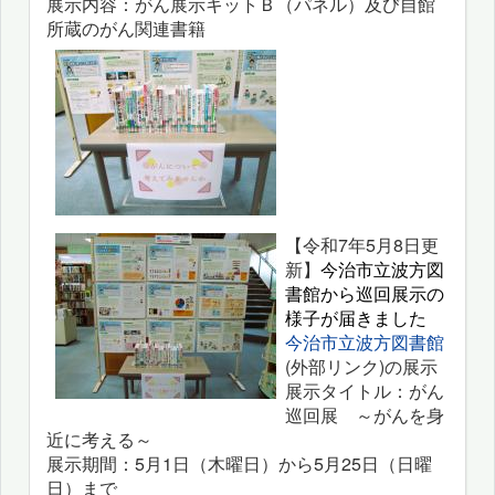
展示内容：がん展示キットＢ（パネル）及び自館
所蔵のがん関連書籍
【令和7年5月8日更
新】
今治市立波方図
書館から巡回展示の
様子が届きました
今治市立波方図書館
(外部リンク)の展示
展示タイトル：がん
巡回展 ～がんを身
近に考える～
展示期間：5月1日（木曜日）から5月25日（日曜
日）まで