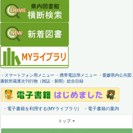
・
スマートフォン用メニュー
・
携帯電話用メニュー
・
愛媛県内公共図
書館所蔵逐次刊行物（雑誌・新聞）総合目録
・
電子書籍を利用する(MYライブラリ)
・
電子書籍の案内
トップ