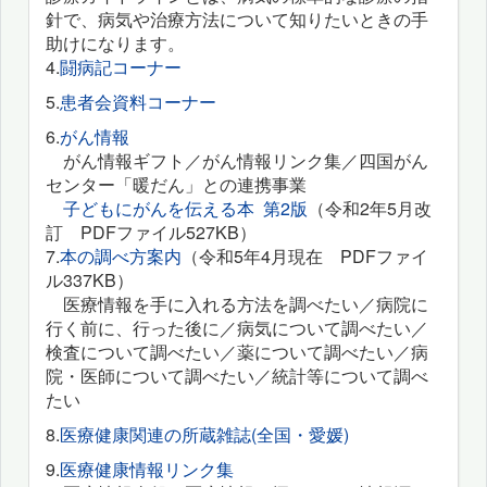
針で、病気や治療方法について知りたいときの手
助けになります。
4.
闘病記コーナー
5.
患者会資料コーナー
6.
がん情報
がん情報ギフト／がん情報リンク集／四国がん
センター「暖だん」との連携事業
子どもにがんを伝える本 第2版
（令和2年5月改
訂 PDFファイル527KB）
7.
本の調べ方案内
（令和5年4月現在 PDFファイ
ル337KB）
医療情報を手に入れる方法を調べたい／病院に
行く前に、行った後に／病気について調べたい／
検査について調べたい／薬について調べたい／病
院・医師について調べたい／統計等について調べ
たい
8.
医療健康関連の所蔵雑誌(全国・愛媛)
9.
医療健康情報リンク集