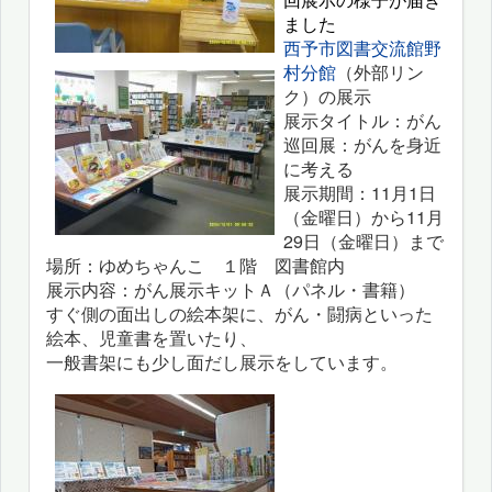
ました
西予市図書交流館野
村分館
（外部リン
ク）の展示
展示タイトル：がん
巡回展：がんを身近
に考える
展示期間：11月1日
（金曜日）から11月
29日（金曜日）まで
場所：ゆめちゃんこ １階 図書館内
展示内容：がん展示キットＡ（パネル・書籍）
すぐ側の面出しの絵本架に、がん・闘病といった
絵本、児童書を置いたり、
一般書架にも少し面だし展示をしています。