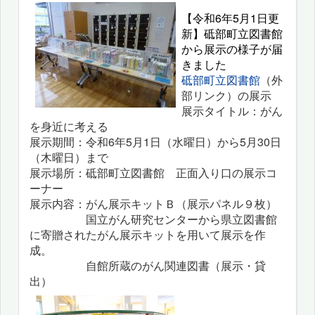
【令和6年5月1日更
新】砥部町立図書館
から展示の様子が届
きました
砥部町立図書館
（外
部リンク）の展示
展示タイトル：がん
を身近に考える
展示期間：令和6年5月1日（水曜日）から5月30日
（木曜日）まで
展示場所：砥部町立図書館 正面入り口の展示コ
ーナー
展示内容：がん展示キットＢ（展示パネル９枚）
国立がん研究センターから県立図書館
に寄贈されたがん展示キットを用いて展示を作
成。
自館所蔵のがん関連図書（展示・貸
出）