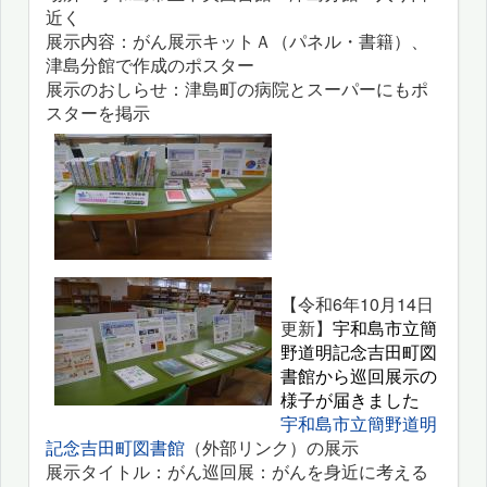
近く
展示内容：がん展示キットＡ（パネル・書籍）、
津島分館で作成のポスター
展示のおしらせ：津島町の病院とスーパーにもポ
スターを掲示
【令和6年10月14日
更新】
宇和島市立簡
野道明記念吉田町図
書館から巡回展示の
様子が届きました
宇和島市立簡野道明
記念吉田町図書館
（外部リンク）の展示
展示タイトル：がん巡回展：がんを身近に考える