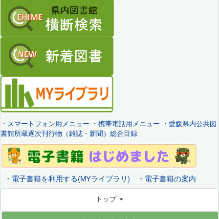
・
スマートフォン用メニュー
・
携帯電話用メニュー
・
愛媛県内公共図
書館所蔵逐次刊行物（雑誌・新聞）総合目録
・
電子書籍を利用する(MYライブラリ)
・
電子書籍の案内
トップ