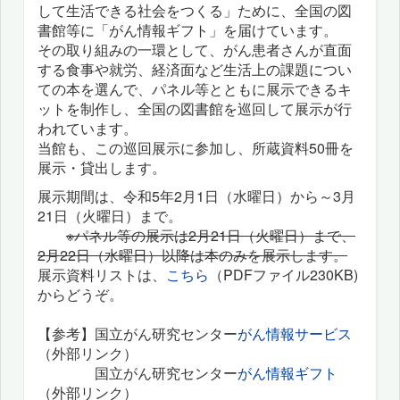
して生活できる社会をつくる」ために、全国の図
書館等に「がん情報ギフト」を届けています。
その取り組みの一環として、がん患者さんが直面
する食事や就労、経済面など生活上の課題につい
ての本を選んで、パネル等とともに展示できるキ
ットを制作し、全国の図書館を巡回して展示が行
われています。
当館も、この巡回展示に参加し、所蔵資料50冊を
展示・貸出します。
展示期間は、令和5年2月1日（水曜日）から～3月
21日（火曜日）まで。
※パネル等の展示は2月21日（火曜日）まで、
2月22日（水曜日）以降は本のみを展示します。
展示資料リストは、
こちら
（PDFファイル230KB)
からどうぞ。
【参考】国立がん研究センター
がん情報サービス
（外部リンク）
国立がん研究センター
がん情報ギフト
（外部リンク）