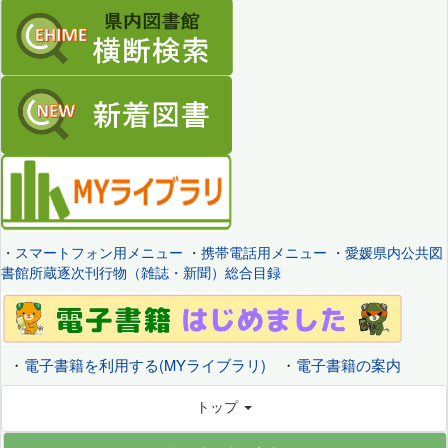
・
スマートフォン用メニュー
・
携帯電話用メニュー
・
愛媛県内公共図
書館所蔵逐次刊行物（雑誌・新聞）総合目録
・
電子書籍を利用する(MYライブラリ)
・
電子書籍の案内
トップ