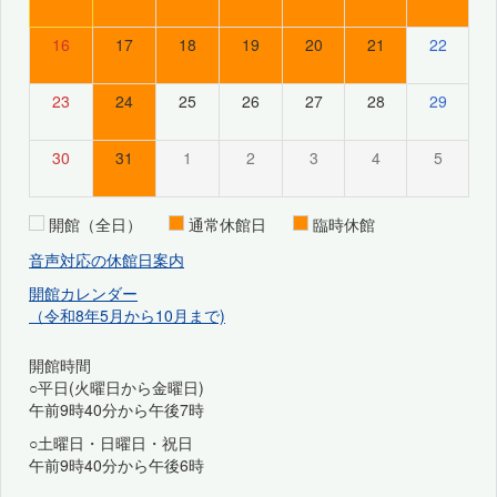
16
17
18
19
20
21
22
23
24
25
26
27
28
29
30
31
1
2
3
4
5
開館（全日）
通常休館日
臨時休館
音声対応の休館日案内
開館カレンダー
（令和8年5月から10月まで)
開館時間
○平日(火曜日から金曜日)
午前9時40分から午後7時
○土曜日・日曜日・祝日
午前9時40分から午後6時