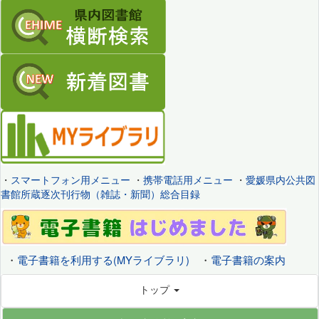
・
スマートフォン用メニュー
・
携帯電話用メニュー
・
愛媛県内公共図
書館所蔵逐次刊行物（雑誌・新聞）総合目録
・
電子書籍を利用する(MYライブラリ)
・
電子書籍の案内
トップ