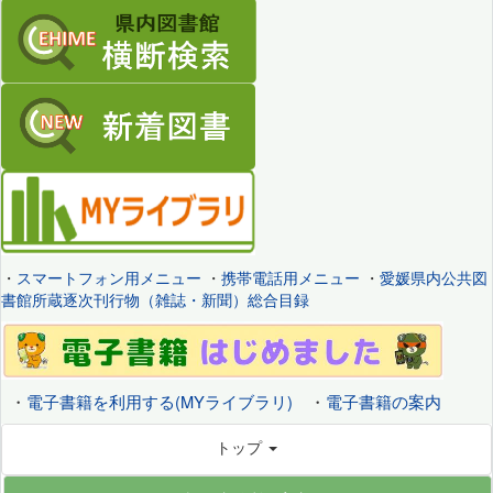
・
スマートフォン用メニュー
・
携帯電話用メニュー
・
愛媛県内公共図
書館所蔵逐次刊行物（雑誌・新聞）総合目録
・
電子書籍を利用する(MYライブラリ)
・
電子書籍の案内
トップ