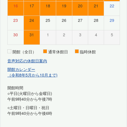
16
17
18
19
20
21
22
23
24
25
26
27
28
29
30
31
1
2
3
4
5
開館（全日）
通常休館日
臨時休館
音声対応の休館日案内
開館カレンダー
（令和8年5月から10月まで)
開館時間
○平日(火曜日から金曜日)
午前9時40分から午後7時
○土曜日・日曜日・祝日
午前9時40分から午後6時