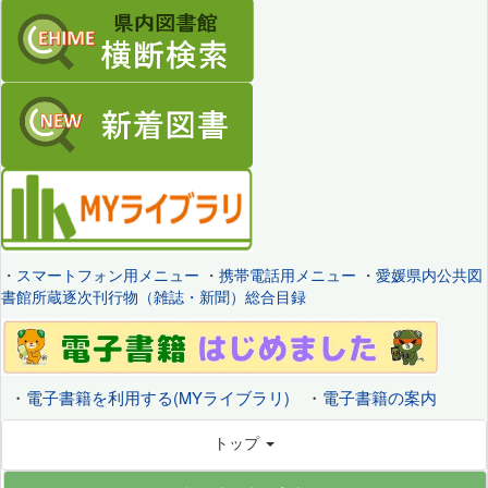
・
スマートフォン用メニュー
・
携帯電話用メニュー
・
愛媛県内公共図
書館所蔵逐次刊行物（雑誌・新聞）総合目録
・
電子書籍を利用する(MYライブラリ)
・
電子書籍の案内
トップ