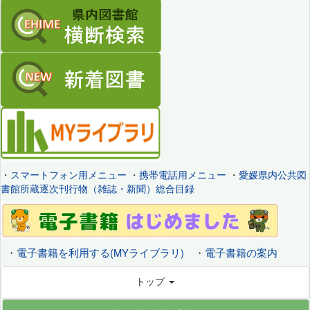
・
スマートフォン用メニュー
・
携帯電話用メニュー
・
愛媛県内公共図
書館所蔵逐次刊行物（雑誌・新聞）総合目録
・
電子書籍を利用する(MYライブラリ)
・
電子書籍の案内
トップ