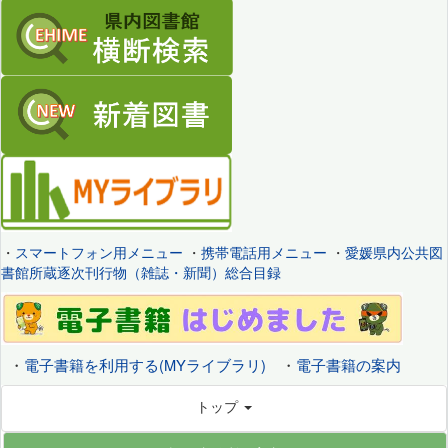
・
スマートフォン用メニュー
・
携帯電話用メニュー
・
愛媛県内公共図
書館所蔵逐次刊行物（雑誌・新聞）総合目録
・
電子書籍を利用する(MYライブラリ)
・
電子書籍の案内
トップ