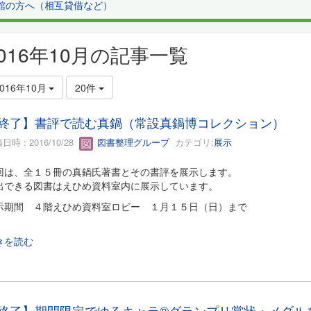
館の方へ（相互貸借など）
2016年10月の記事一覧
2016年10月
20件
終了】書評で読む真鍋（常設真鍋博コレクション）
日時 : 2016/10/28
図書整理グループ
カテゴリ:
展示
回は、全１５冊の真鍋氏著書とその書評を展示します。
出できる図書はえひめ資料室内に展示しています。
示期間 ４階えひめ資料室ロビー １月１５日（日）まで
きを読む
終了】期間限定でゆるキャラ®グランプリ賞状・メダル