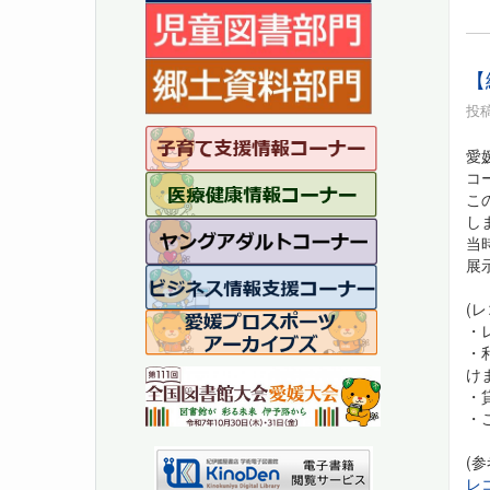
【
投稿
愛
コ
こ
し
当
展
(
・
・
け
・
・
(参
レ