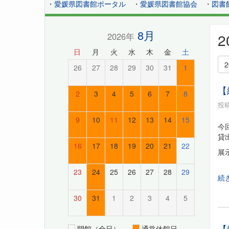
・
愛媛県図書館ポータル
・
愛媛県図書館協会
・
図書
8月
2026年
日
月
火
水
木
金
土
26
27
28
29
30
31
1
【
2
3
4
5
6
7
8
投稿
9
10
11
12
13
14
15
今
貸
16
17
18
19
20
21
22
展
23
24
25
26
27
28
29
続
30
31
1
2
3
4
5
【
開館（全日）
通常休館日