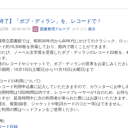
終了】「ボブ・ディラン」を、レコードで！
日時 : 2016/10/15
図書整理グループ
カテゴリ:
展示
媛県立図書館では、昭和30年代から60年代にかけてのクラシック、ロッ
ード約15,500枚を所蔵しており、館内で聴くことができます。
のたび、ノーベル文学賞を受賞したボブ・ディランのレコード22枚を、
ます。
時のレコードやジャケットで、ボブ・ディランの世界をお楽しみくださ
示期間：10月15日(土曜日)から11月15日(火曜日)まで
レコードの利用について)
レコード利用申込書に記入していただきますので、カウンターにお申し
利用時間は1回2時間以内です。レコードプレーヤーが1台のため、お待
ますが、延長時間中に次の利用者が来られた際にはお譲りいただきます
貸出、複製(録音、ジャケットや歌詞カードのコピー等)はできません。
ご利用の際はヘッドフォンをご使用ください。
考)
コード目録