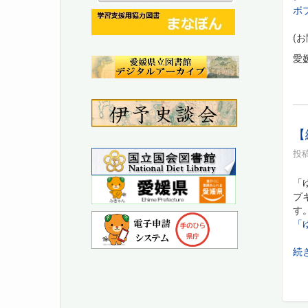
ボ
(
愛
【
投稿
「
プ
す
「
続