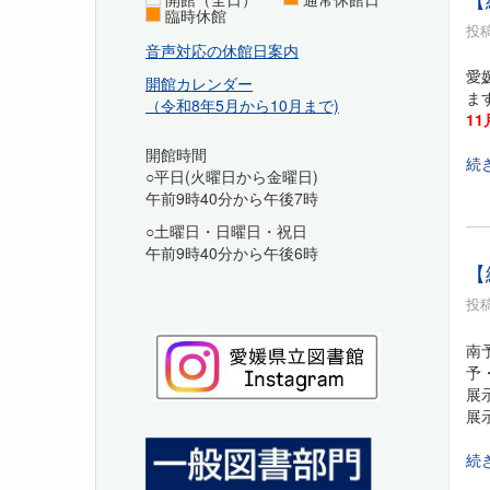
臨時休館
投稿
音声対応の休館日案内
愛
開館カレンダー
ま
（令和8年5月から10月まで)
11
開館時間
続
○平日(火曜日から金曜日)
午前9時40分から午後7時
○土曜日・日曜日・祝日
午前9時40分から午後6時
【
投稿
南
予
展
展
続