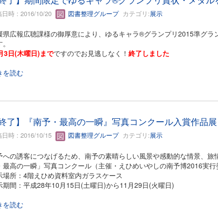
日時 : 2016/10/20
図書整理グループ
カテゴリ:
展示
媛県広報広聴課様の御厚意により、ゆるキャラ®グランプリ2015準グ
す。
月3日(木曜日)まで
ですのでお見逃しなく！
終了しました
きを読む
終了】『南予・最高の一瞬』写真コンクール入賞作品展
日時 : 2016/10/15
図書整理グループ
カテゴリ:
展示
予への誘客につなげるため、南予の素晴らしい風景や感動的な情景、旅
・最高の一瞬」写真コンクール（主催・えひめいやしの南予博2016実
示場所：4階えひめ資料室内ガラスケース
示期間：平成28年10月15日(土曜日)から11月29日(火曜日)
きを読む