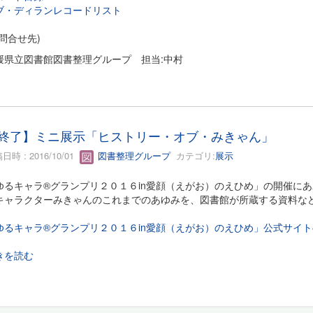
ブ・ディランレコードリスト
お問合せ先)
媛県立図書館図書整理グループ 担当:中村
終了】ミニ展示「ヒストリー・オブ・みきゃん」
日時 : 2016/10/01
図書整理グループ
カテゴリ:
展示
ゆるキャラ®グランプリ２０１６in愛顔（えがお）のえひめ」の開催に
キャラクターみきゃんのこれまでのあゆみを、図書館が所蔵する資料な
。
ゆるキャラ®グランプリ２０１６in愛顔（えがお）のえひめ」公式サイト
きを読む