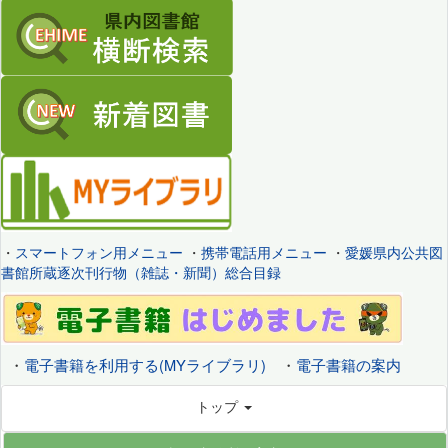
・
スマートフォン用メニュー
・
携帯電話用メニュー
・
愛媛県内公共図
書館所蔵逐次刊行物（雑誌・新聞）総合目録
・
電子書籍を利用する(MYライブラリ)
・
電子書籍の案内
トップ