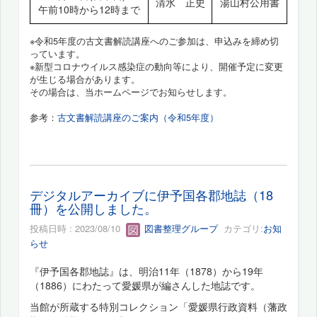
清水 正史
湯山村公用書
午前10時から12時まで
※令和5年度の古文書解読講座へのご参加は、申込みを締め切
っています。
※新型コロナウイルス感染症の動向等により、開催予定に変更
が生じる場合があります。
その場合は、当ホームページでお知らせします。
参考：
古文書解読講座のご案内（令和5年度）
デジタルアーカイブに伊予国各郡地誌（18
冊）を公開しました。
投稿日時 : 2023/08/10
図書整理グループ
カテゴリ:
お知
らせ
『伊予国各郡地誌』は、明治11年（1878）から19年
（1886）にわたって愛媛県が編さんした地誌です。
当館が所蔵する特別コレクション「愛媛県行政資料（藩政