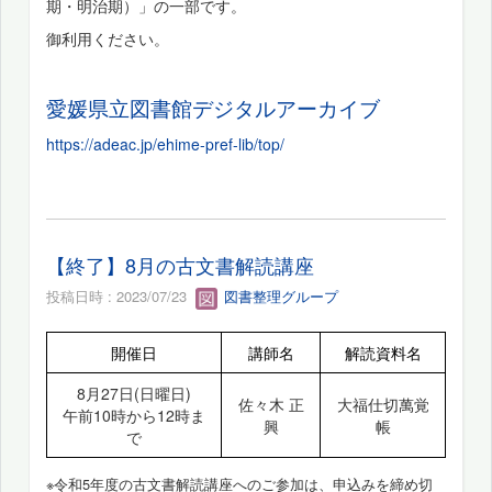
期・明治期）」の一部です。
御利用ください。
愛媛県立図書館デジタルアーカイブ
https://adeac.jp/ehime-pref-lib/top/
【終了】8月の古文書解読講座
投稿日時 : 2023/07/23
図書整理グループ
開催日
講師名
解読資料名
8月27日(日曜日)
佐々木 正
大福仕切萬覚
午前10時から12時ま
興
帳
で
※令和5年度の古文書解読講座へのご参加は、申込みを締め切