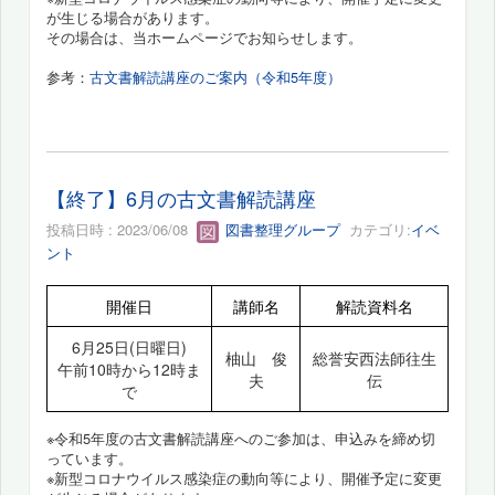
が生じる場合があります。
その場合は、当ホームページでお知らせします。
参考：
古文書解読講座のご案内（令和5年度）
【終了】6月の古文書解読講座
投稿日時 : 2023/06/08
図書整理グループ
カテゴリ:
イベ
ント
開催日
講師名
解読資料名
6月25日(日曜日)
柚山 俊
総誉安西法師往生
午前10時から12時ま
夫
伝
で
※令和5年度の古文書解読講座へのご参加は、申込みを締め切
っています。
※新型コロナウイルス感染症の動向等により、開催予定に変更