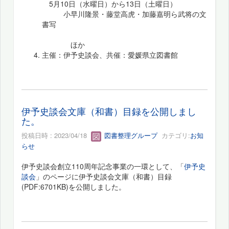
5月10日（水曜日）から13日（土曜日）
小早川隆景・藤堂高虎・加藤嘉明ら武将の文
書写
ほか
主催：伊予史談会、共催：愛媛県立図書館
伊予史談会文庫（和書）目録を公開しまし
た。
投稿日時 : 2023/04/18
図書整理グループ
カテゴリ:
お知
らせ
伊予史談会創立110周年記念事業の一環として、「
伊予史
談会
」のページに伊予史談会文庫（和書）目録
(PDF:6701KB)を公開しました。