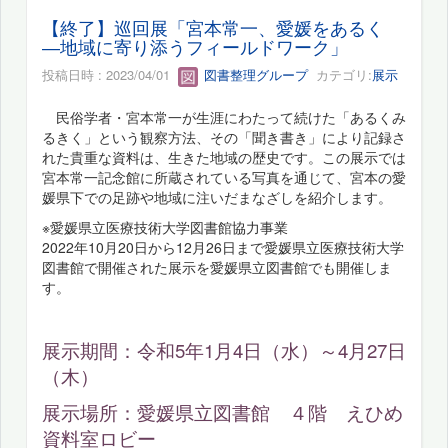
【終了】巡回展「宮本常一、愛媛をあるく
―地域に寄り添うフィールドワーク」
投稿日時 : 2023/04/01
図書整理グループ
カテゴリ:
展示
民俗学者・宮本常一が生涯にわたって続けた「あるくみ
るきく」という観察方法、その「聞き書き」により記録さ
れた貴重な資料は、生きた地域の歴史です。この展示では
宮本常一記念館に所蔵されている写真を通じて、宮本の愛
媛県下での足跡や地域に注いだまなざしを紹介します。
※愛媛県立医療技術大学図書館協力事業
2022年10月20日から12月26日まで愛媛県立医療技術大学
図書館で開催された展示を愛媛県立図書館でも開催しま
す。
展示期間：令和5年1月4日（水）～4月27日
（木）
展示場所：愛媛県立図書館 ４階 えひめ
資料室ロビー