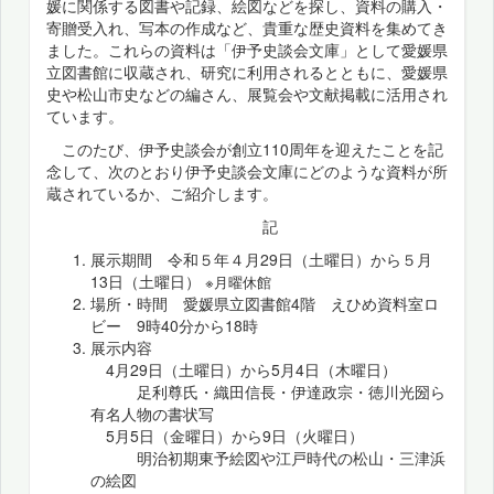
媛に関係する図書や記録、絵図などを探し、資料の購入・
寄贈受入れ、写本の作成など、貴重な歴史資料を集めてき
ました。これらの資料は「伊予史談会文庫」として愛媛県
立図書館に収蔵され、研究に利用されるとともに、愛媛県
史や松山市史などの編さん、展覧会や文献掲載に活用され
ています。
このたび、伊予史談会が創立110周年を迎えたことを記
念して、次のとおり伊予史談会文庫にどのような資料が所
蔵されているか、ご紹介します。
記
展示期間 令和５年４月29日（土曜日）から５月
13日（土曜日）
※月曜休館
場所・時間 愛媛県立図書館4階 えひめ資料室ロ
ビー 9時40分から18時
展示内容
4月29日（土曜日）から5月4日（木曜日）
足利尊氏・織田信長・伊達政宗・徳川光圀ら
有名人物の書状写
5月5日（金曜日）から9日（火曜日）
明治初期東予絵図や江戸時代の松山・三津浜
の絵図