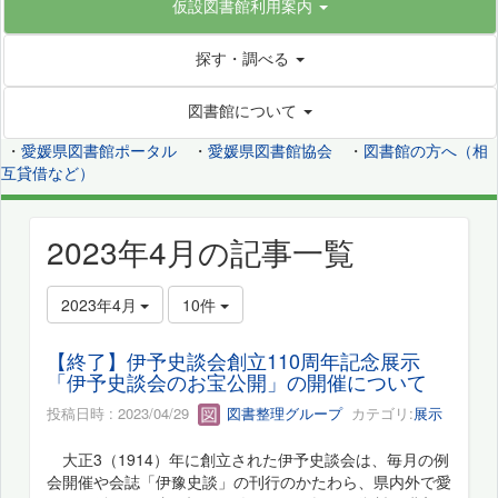
仮設図書館利用案内
探す・調べる
図書館について
・
愛媛県図書館ポータル
・
愛媛県図書館協会
・
図書館の方へ（相
互貸借など）
2023年4月の記事一覧
2023年4月
10件
【終了】伊予史談会創立110周年記念展示
「伊予史談会のお宝公開」の開催について
投稿日時 : 2023/04/29
図書整理グループ
カテゴリ:
展示
大正3（1914）年に創立された伊予史談会は、毎月の例
会開催や会誌「伊豫史談」の刊行のかたわら、県内外で愛