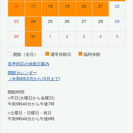
16
17
18
19
20
21
22
23
24
25
26
27
28
29
30
31
1
2
3
4
5
開館（全日）
通常休館日
臨時休館
音声対応の休館日案内
開館カレンダー
（令和8年5月から10月まで)
開館時間
○平日(火曜日から金曜日)
午前9時40分から午後7時
○土曜日・日曜日・祝日
午前9時40分から午後6時