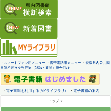
・
スマートフォン用メニュー
・
携帯電話用メニュー
・
愛媛県内公共図
書館所蔵逐次刊行物（雑誌・新聞）総合目録
・
電子書籍を利用する(MYライブラリ)
・
電子書籍の案内
トップ