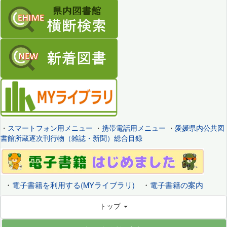
・
スマートフォン用メニュー
・
携帯電話用メニュー
・
愛媛県内公共図
書館所蔵逐次刊行物（雑誌・新聞）総合目録
・
電子書籍を利用する(MYライブラリ)
・
電子書籍の案内
トップ