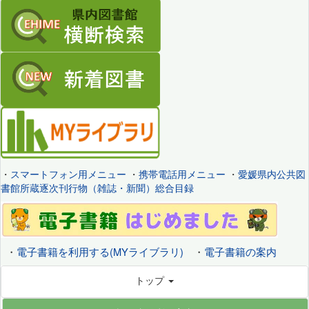
・
スマートフォン用メニュー
・
携帯電話用メニュー
・
愛媛県内公共図
書館所蔵逐次刊行物（雑誌・新聞）総合目録
・
電子書籍を利用する(MYライブラリ)
・
電子書籍の案内
トップ