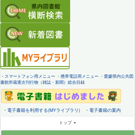
・
スマートフォン用メニュー
・
携帯電話用メニュー
・
愛媛県内公共図
書館所蔵逐次刊行物（雑誌・新聞）総合目録
・
電子書籍を利用する(MYライブラリ)
・
電子書籍の案内
トップ