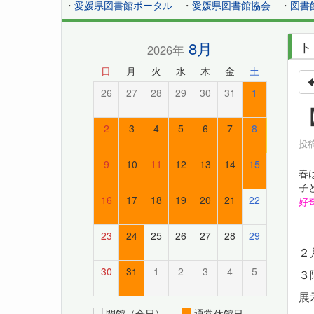
・
愛媛県図書館ポータル
・
愛媛県図書館協会
・
図書
8月
ト
2026年
日
月
火
水
木
金
土
26
27
28
29
30
31
1
2
3
4
5
6
7
8
投稿
9
10
11
12
13
14
15
春
子
16
17
18
19
20
21
22
好
23
24
25
26
27
28
29
２
30
31
1
2
3
4
5
３
展
開館（全日）
通常休館日