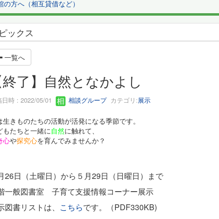
館の方へ（相互貸借など）
ピックス
一覧へ
【終了】自然となかよし
日時 : 2022/05/01
相談グループ
カテゴリ:
展示
は生きものたちの活動が活発になる季節です。
どもたちと一緒に
自然
に触れて、
奇心
や
探究心
を育んでみませんか？
月26日（土曜日）から５月29日（日曜日）まで
階一般図書室 子育て支援情報コーナー展示
示図書リストは、
こちら
です
。（PDF330KB)