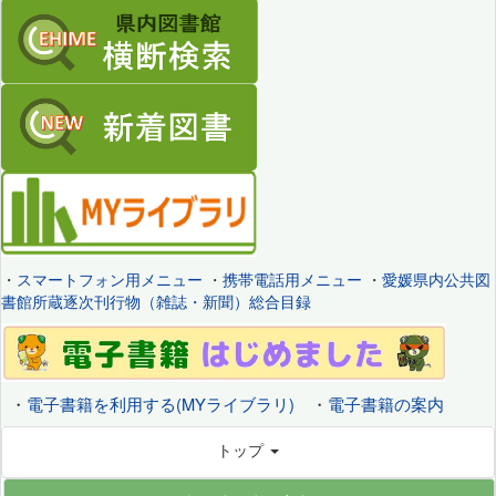
・
スマートフォン用メニュー
・
携帯電話用メニュー
・
愛媛県内公共図
書館所蔵逐次刊行物（雑誌・新聞）総合目録
・
電子書籍を利用する(MYライブラリ)
・
電子書籍の案内
トップ