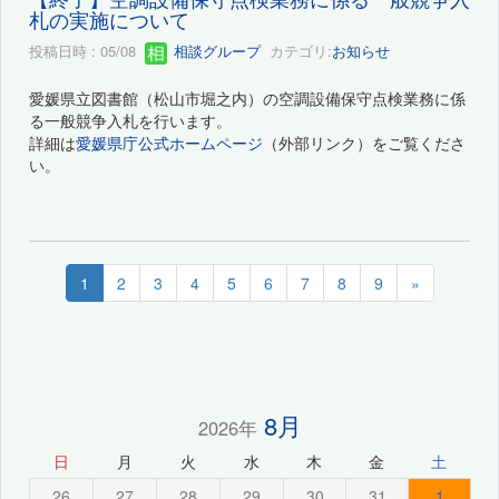
札の実施について
投稿日時 : 05/08
相談グループ
カテゴリ:
お知らせ
愛媛県立図書館（松山市堀之内）の空調設備保守点検業務に係
る一般競争入札を行います。
詳細は
愛媛県庁公式ホームページ
（外部リンク）をご覧くださ
い。
1
2
3
4
5
6
7
8
9
»
8月
2026年
日
月
火
水
木
金
土
26
27
28
29
30
31
1