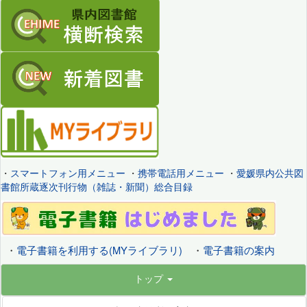
・
スマートフォン用メニュー
・
携帯電話用メニュー
・
愛媛県内公共図
書館所蔵逐次刊行物（雑誌・新聞）総合目録
・
電子書籍を利用する(MYライブラリ)
・
電子書籍の案内
トップ