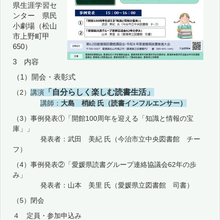
県生涯学習セ
ンター 県民
小劇場（松山
市上野町甲
650）
3 内容
（1）
開会・表彰式
「自分らしく楽しむ読書生活」
（2）
講演
講師：
大島 梢絵 氏（読書インフルエンサー）
（3）事例発表①「開館100周年を迎える「知識と情報の宝
庫」」
発表者：武田 美紀 氏（今治市立中央図書館 チー
フ）
（4）事例発表②「愛媛県読書グループ連絡協議会62年の歩
み」
発表者：山本 美里 氏（愛媛県立図書館 司書）
（5）閉会
４ 定員・参加申込み