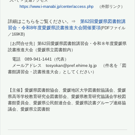
ついて > 交通アクセス
https://www.i-manabi.jp/center/access.php
（外部リンク）
詳細はこちらをご覧ください。⇒
第62回愛媛県図書館講
習会・令和8年度愛媛県読書推進大会開催要項
(PDFファイル
／169KB)
［お問合せ先］第62回愛媛県図書館講習会・令和８年度愛媛県
読書推進大会（愛媛県立図書館内）
電話 089-941-1441（代表）
メールアドレス tosyokan@pref.ehime.lg.jp （件名を「図
書館講習会・読書推進大会」としてください）
【主催】愛媛県図書館協会、愛媛地区大学図書館協議会、愛媛
県高等学校教育研究会図書部会、愛媛県教育研究協議会学校図
書館委員会、愛媛県公民館連合会、愛媛県読書グループ連絡協
議会、愛媛県立図書館