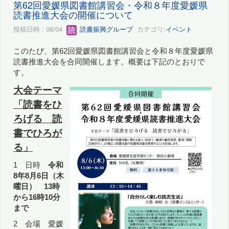
第62回愛媛県図書館講習会・令和８年度愛媛県
読書推進大会の開催について
投稿日時 : 06/04
読書振興グループ
カテゴリ:
イベント
このたび、第62回愛媛県図書館講習会と令和８年度愛媛県
読書推進大会を合同開催します。概要は下記のとおりで
す。
大会テーマ
「読書をひ
ろげる 読
書でひろが
る」
1 日時
令和
8年8月6日（木
曜日） 13時
から16時10分
まで
2
会場 愛媛