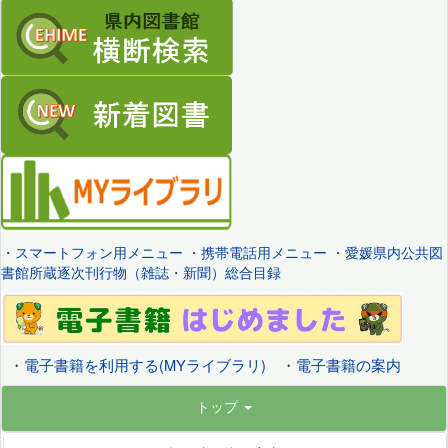
・
スマートフォン用メニュー
・
携帯電話用メニュー
・
愛媛県内公共図
書館所蔵逐次刊行物（雑誌・新聞）総合目録
・
電子書籍を利用する(MYライブラリ)
・
電子書籍の案内
トップ