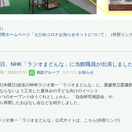
考）
媛県ホームページ「えひめコロナお知らせネットについて」
（外部リン
9日、NHK「ラジオまどんな」に当館職員が出演しまし
 : 2020/07/10
相談グループ
カテゴリ:
お知らせ
9日(木曜日)放送のNHKラジオ第一「ラジオまどんな」に、愛媛県立図書
にならないよう工夫した夏休みの子ども向けのイベント
みつのオープン☆ゆうぐれとしょかん」「自由研究相談会」や、
から再開したおはなし会などを紹介しました。
Kラジオ第一「ラジオまどんな」公式サイトは、
こちら
(外部リンク)