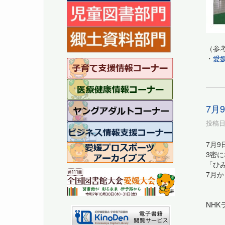
（参
・
愛
7月
投稿日時
7月
3密
「ひ
7月
NH