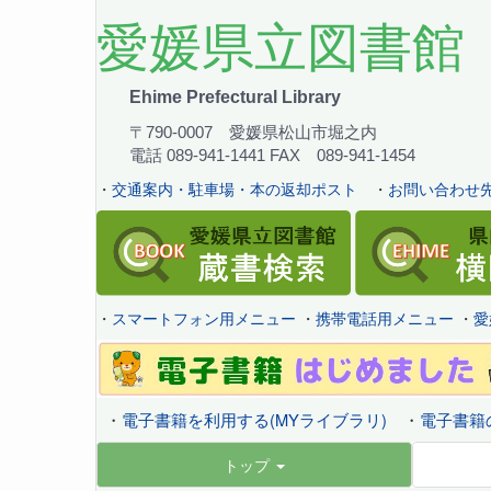
愛媛県立図書館
Ehime Prefectural Library
〒790-0007 愛媛県松山市堀之内
電話 089-941-1441 FAX 089-941-1454
・
交通案内・駐車場・本の返却ポスト
・
お問い合わせ先
・
スマートフォン用メニュー
・
携帯電話用メニュー
・
愛
・
電子書籍を利用する(MYライブラリ)
・
電子書籍
トップ