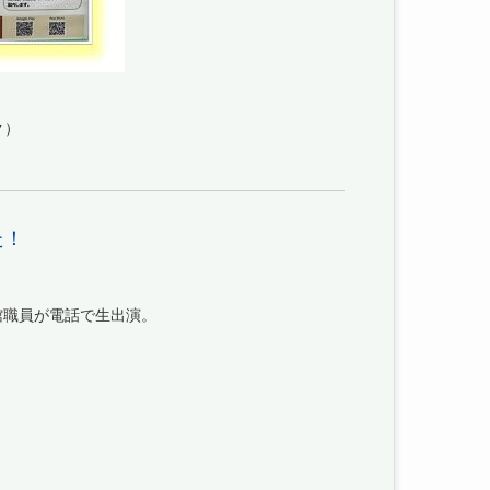
ク）
た！
館職員が電話で生出演。