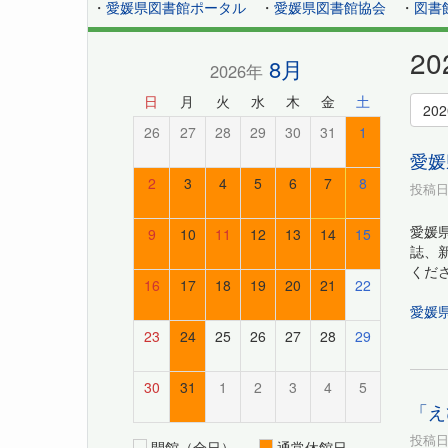
・
愛媛県図書館ポータル
・
愛媛県図書館協会
・
図書
2
8月
2026年
日
月
火
水
木
金
土
20
26
27
28
29
30
31
1
愛媛
2
3
4
5
6
7
8
投稿日時
愛媛
9
10
11
12
13
14
15
誌、
くだ
16
17
18
19
20
21
22
愛媛
23
24
25
26
27
28
29
30
31
1
2
3
4
5
「え
投稿日時
開館（全日）
通常休館日