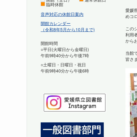
臨時休館
愛媛
音声対応の休館日案内
めコ
開館カレンダー
この
（令和8年5月から10月まで)
利用
から
開館時間
○平日(火曜日から金曜日)
当館
午前9時40分から午後7時
皆さ
○土曜日・日曜日・祝日
午前9時40分から午後6時