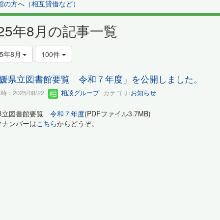
館の方へ（相互貸借など）
025年8月の記事一覧
25年8月
100件
媛県立図書館要覧 令和７年度」を公開しました。
 : 2025/08/22
相談グループ
カテゴリ:
お知らせ
県立図書館要覧
令和７年度
(PDFファイル3.7MB)
クナンバーは
こちら
からどうぞ。