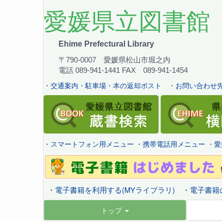
愛媛県立図書館
Ehime Prefectural Library
〒790-0007 愛媛県松山市堀之内
電話 089-941-1441 FAX 089-941-1454
・
交通案内・駐車場・本の返却ポスト
・
お問い合わせ先
・
スマートフォン用メニュー
・
携帯電話用メニュー
・
愛
・
電子書籍を利用する(MYライブラリ)
・
電子書籍
トップ