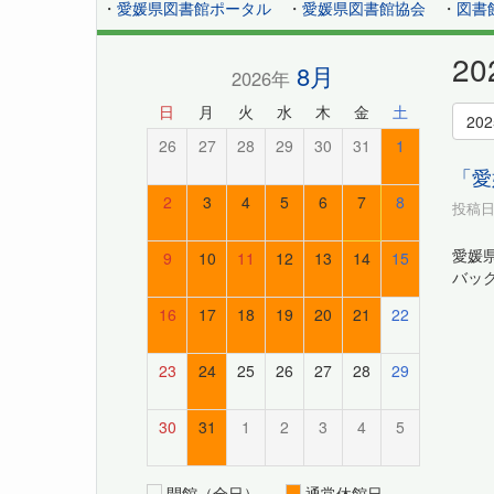
・
愛媛県図書館ポータル
・
愛媛県図書館協会
・
図書
2
8月
2026年
日
月
火
水
木
金
土
20
26
27
28
29
30
31
1
「愛
2
3
4
5
6
7
8
投稿日時
愛媛
9
10
11
12
13
14
15
バッ
16
17
18
19
20
21
22
23
24
25
26
27
28
29
30
31
1
2
3
4
5
開館（全日）
通常休館日