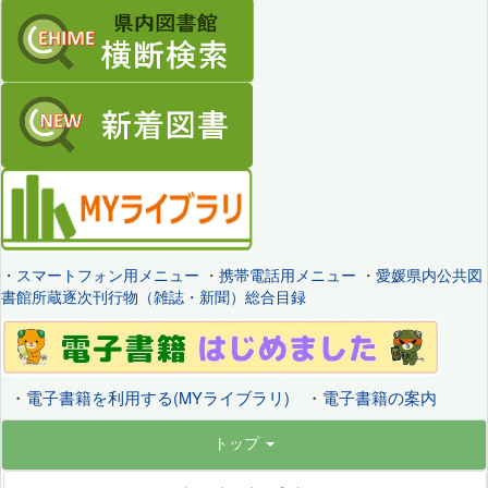
・
スマートフォン用メニュー
・
携帯電話用メニュー
・
愛媛県内公共図
書館所蔵逐次刊行物（雑誌・新聞）総合目録
・
電子書籍を利用する(MYライブラリ)
・
電子書籍の案内
トップ