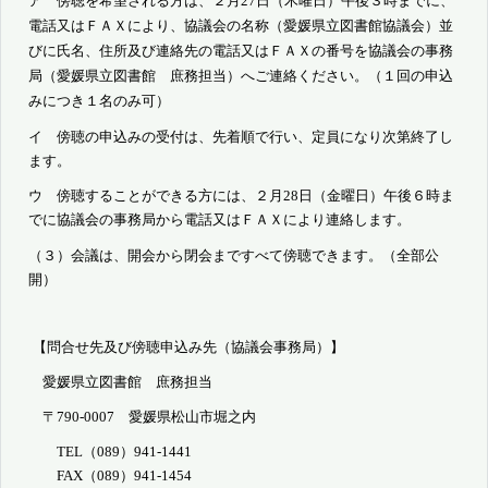
ア 傍聴を希望される方は、２月
27
日（木曜日）午後３時までに、
電話又は
ＦＡＸにより、協議会の名称（愛媛県立図書館協議会）並
びに氏名、住所及
び連絡先の電話又はＦＡＸの番号を協議会の事務
局（愛媛県立図書館 庶務
担当）へご連絡ください。（１回の申込
みにつき１名のみ可）
イ 傍聴の申込みの受付は、先着順で行い、定員になり次第終了し
ます。
ウ 傍聴することができる方には、２月
28
日（金曜日）午後６時ま
でに協議
会の事務局から電話又はＦＡＸにより連絡します。
（３）会議は、開会から閉会まですべて傍聴できます。（全部公
開）
【問合せ先及び傍聴申込み先（協議会事務局）】
愛媛県立図書館 庶務担当
〒
790-0007
愛媛県松山市堀之内
TEL
（
089
）
941-1441
FAX
（
089
）
941-1454