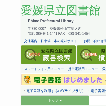
愛媛県立図書館
Ehime Prefectural Library
〒790-0007 愛媛県松山市堀之内
電話 089-941-1441 FAX 089-941-1454
・
交通案内・駐車場・本の返却ポスト
・
お問い合わせ先
・
スマートフォン用メニュー
・
携帯電話用メニュー
・
愛
・
電子書籍を利用する(MYライブラリ)
・
電子書籍
トップ