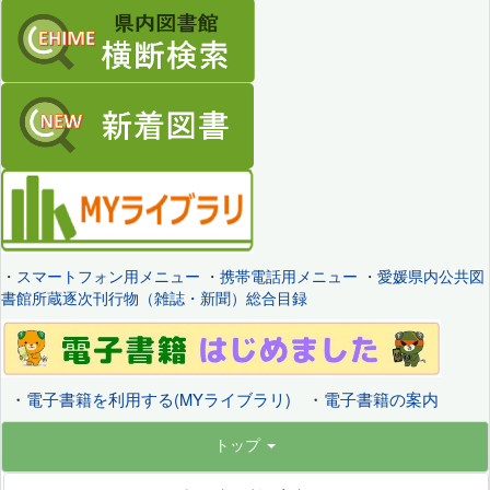
・
スマートフォン用メニュー
・
携帯電話用メニュー
・
愛媛県内公共図
書館所蔵逐次刊行物（雑誌・新聞）総合目録
・
電子書籍を利用する(MYライブラリ)
・
電子書籍の案内
トップ