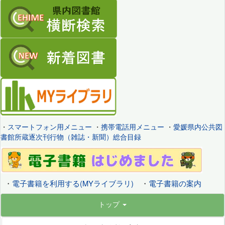
・
スマートフォン用メニュー
・
携帯電話用メニュー
・
愛媛県内公共図
書館所蔵逐次刊行物（雑誌・新聞）総合目録
・
電子書籍を利用する(MYライブラリ)
・
電子書籍の案内
トップ