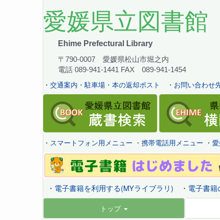
愛媛県立図書館
Ehime Prefectural Library
〒790-0007 愛媛県松山市堀之内
電話 089-941-1441 FAX 089-941-1454
・
交通案内・駐車場・本の返却ポスト
・
お問い合わせ先
・
スマートフォン用メニュー
・
携帯電話用メニュー
・
愛
・
電子書籍を利用する(MYライブラリ)
・
電子書籍
トップ