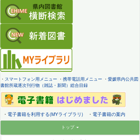
・
スマートフォン用メニュー
・
携帯電話用メニュー
・
愛媛県内公共図
書館所蔵逐次刊行物（雑誌・新聞）総合目録
・
電子書籍を利用する(MYライブラリ)
・
電子書籍の案内
トップ