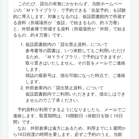
このたび、貸出の有無にかかわらず、当館ホームペー
ジの「ＭＹライブラリ」で予約できる「在架予約」を試験
的に導入します。対象となるのは、仮設図書館内で所蔵す
る資料（所蔵場所が「仮設」で始まるもの、約３万冊）
と、外部倉庫で所蔵する資料（所蔵場所が「外部」で始ま
るもの、約８万冊）です。
仮設図書館内の「貸出禁止資料」について
参考書等の図書は、いつ来館してもご利用いただけ
るため、「ＭＹライブラリ」で予約はできますが、
取り置きはいたしません。その旨をメールでご連絡
します。
雑誌の最新号は、借出可能になった時点で、ご連絡
します。
外部倉庫内の「貸出禁止資料」について
仮設図書館内でご利用いただきます。借出しはでき
ませんのでご了承ください。
予約資料が利用できるようになりましたら、メールでご
連絡します。取置期間は、10開館日（休館日を除く10日
間）です。
なお、外部倉庫は遠方にあるため、利用までに１週間か
ら10日程度の時間を要します。必ずご予約のうえ、当館