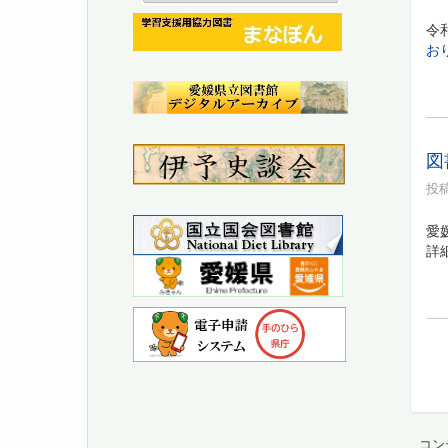
令
お
図
投稿
愛
詳
コン