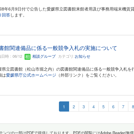
和8年6月9日付で公告した愛媛県立図書館来館者用及び事務用端末機賃
り回答
します。
書館関連備品に係る一般競争入札の実施について
日時 : 06/12
相談グループ
カテゴリ:
お知らせ
媛県立図書館（松山市堀之内）の図書館関連備品に係る一般競争入札を
細は
愛媛県庁公式ホームページ
（外部リンク）をご覧ください。
1
2
3
4
5
6
7
テンツの一部はPDFで提供しております。PDFの閲覧にはAdobe Reader