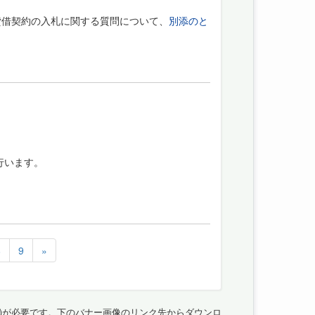
貸借契約の入札に関する質問について、
別添のと
行います。
8
9
»
(無償)が必要です。下のバナー画像のリンク先からダウンロ