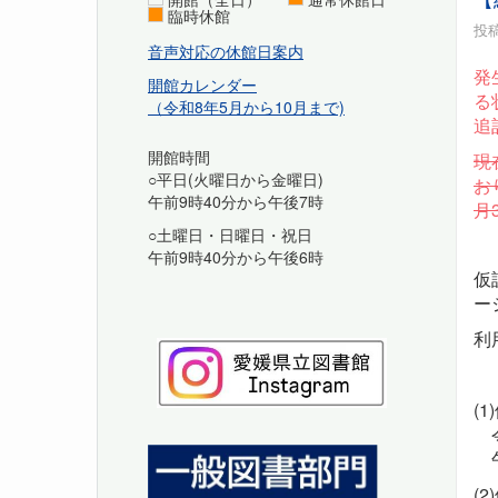
臨時休館
投稿
音声対応の休館日案内
発
開館カレンダー
る
（令和8年5月から10月まで)
追
開館時間
現
○平日(火曜日から金曜日)
お
午前9時40分から午後7時
月
○土曜日・日曜日・祝日
午前9時40分から午後6時
仮
ー
利
(
令
午
(