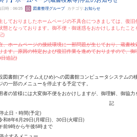
日時 : 06/25
図書整理グループ
カテゴリ:
お知らせ
生しておりましたホームページの不具合につきましては、復旧
状態となっております。御
不便・御迷惑をおかけしましたことを
記)
在、ホームページの接続環境に一部問題が生じており、蔵書検
ります。原因の特定および復旧作業を進めておりますので、御理
3日追記)
設図書館(アイテムえひめ)への図書館コンピュータシステムの
ジの一部のメニューを停止する予定です。
用者の皆様には大変御不便をおかけしますが、御理解、御協力
記
1)停止日・時間(予定)
和8年6月29日(月曜日)、30日(火曜日)
前9時から午後5時まで
2)停止するメニュー