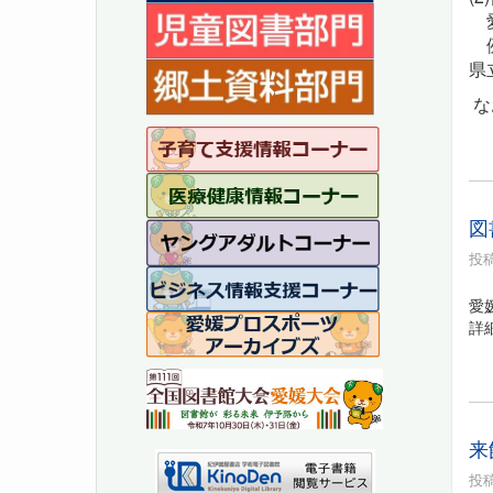
愛
例
県
な
図
投稿
愛
詳
来
投稿