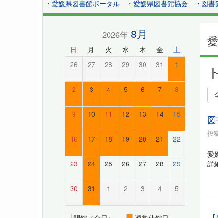
・
愛媛県図書館ポータル
・
愛媛県図書館協会
・
図書
8月
2026年
日
月
火
水
木
金
土
26
27
28
29
30
31
1
2
3
4
5
6
7
8
9
10
11
12
13
14
15
図
投稿
16
17
18
19
20
21
22
愛
詳
23
24
25
26
27
28
29
30
31
1
2
3
4
5
【
開館（全日）
通常休館日