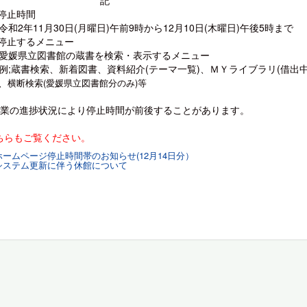
記
)停止時間
和2年11月30日(月曜日)午前9時から12月10日(木曜日)午後5時まで
2)停止するメニュー
媛県立図書館の蔵書を検索・表示するメニュー
;蔵書検索、新着図書、資料紹介(テーマ一覧)、ＭＹライブラリ(借出
、
横断検索(愛媛県立図書館分のみ)等
作業の進捗状況により停止時間が前後することがあります。
ちらもご覧ください。
ホームページ停止時間帯のお知らせ(12月14日分）
システム更新に伴う休館について