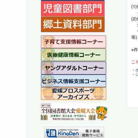
(1
令
(
愛
例
等)
※
こ
・
・