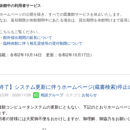
休館中の利用者サービス
ホームページの公開を除き、すべての図書館サービスを休止いたします。
なお、返却期限が休館期間中にあたる場合は、貸出期間を休館明けまで延長
こちらもご覧ください。
・
館外借出期間の延長について
・
臨時休館に伴う相互貸借等の受付制限について
掲載：令和2年10月14日 更新：令和2年10月17日）
終了】システム更新に伴うホームページ(蔵書検索)停止
日時 : 2020/11/28
相談グループ
カテゴリ:
お知らせ
書館コンピュータシステムの更新にともない、下記のとおりホームペー
ます。
用者の皆様には大変御不便をおかけしますが、御理解、御協力をお願い