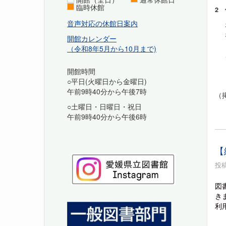
臨時休館
2
音声対応の休館日案内
開館カレンダー
（令和8年5月から10月まで)
開館時間
○平日(火曜日から金曜日)
午前9時40分から午後7時
（
○土曜日・日曜日・祝日
午前9時40分から午後6時
【
投稿
図
き
利