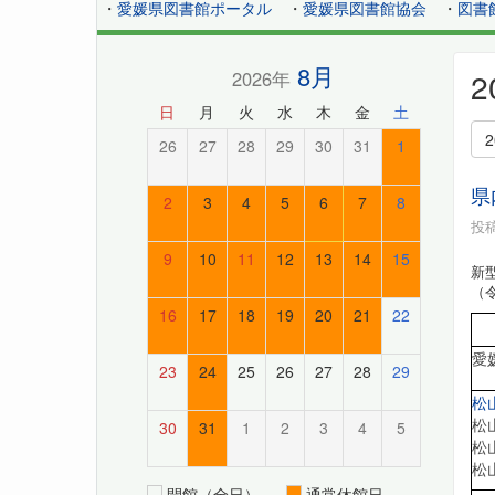
・
愛媛県図書館ポータル
・
愛媛県図書館協会
・
図書
8月
2026年
日
月
火
水
木
金
土
26
27
28
29
30
31
1
県
2
3
4
5
6
7
8
投稿
9
10
11
12
13
14
15
新
（
16
17
18
19
20
21
22
愛
23
24
25
26
27
28
29
松
松
30
31
1
2
3
4
5
松
松
開館（全日）
通常休館日