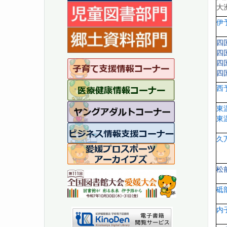
大
伊
四
四
四
四
西
東
東
久
松
砥
内