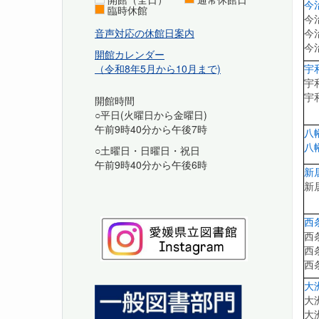
今
臨時休館
今
今
音声対応の休館日案内
今
開館カレンダー
宇
（令和8年5月から10月まで)
宇
宇
開館時間
○平日(火曜日から金曜日)
午前9時40分から午後7時
八
八
○土曜日・日曜日・祝日
午前9時40分から午後6時
新
新
西
西
西
西
大
大
大