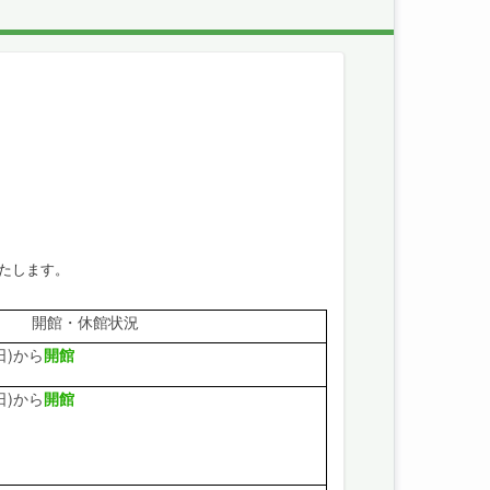
たします。
開館・休館状況
日)から
開館
日)から
開館