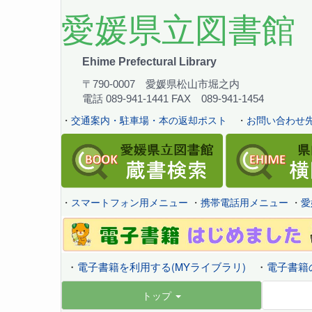
愛媛県立図書館
Ehime Prefectural Library
〒790-0007 愛媛県松山市堀之内
電話 089-941-1441 FAX 089-941-1454
・
交通案内・駐車場・本の返却ポスト
・
お問い合わせ先
・
スマートフォン用メニュー
・
携帯電話用メニュー
・
愛
・
電子書籍を利用する(MYライブラリ)
・
電子書籍
トップ