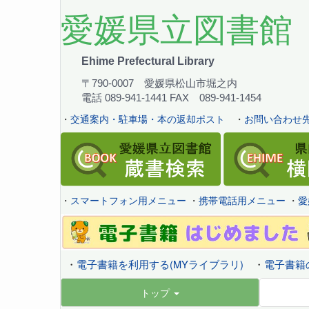
愛媛県立図書館
Ehime Prefectural Library
〒790-0007 愛媛県松山市堀之内
電話 089-941-1441 FAX 089-941-1454
・
交通案内・駐車場・本の返却ポスト
・
お問い合わせ先
・
スマートフォン用メニュー
・
携帯電話用メニュー
・
愛
・
電子書籍を利用する(MYライブラリ)
・
電子書籍
トップ