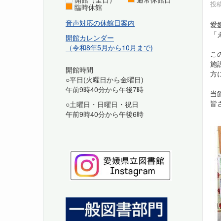
投稿
臨時休館
音声対応の休館日案内
愛
「
開館カレンダー
（令和8年5月から10月まで)
こ
施
開館時間
方
○平日(火曜日から金曜日)
午前9時40分から午後7時
当
皆
○土曜日・日曜日・祝日
午前9時40分から午後6時