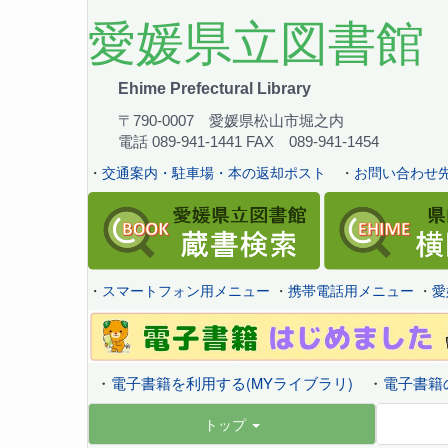
愛媛県立図書館
Ehime Prefectural Library
〒790-0007 愛媛県松山市堀之内
電話 089-941-1441 FAX 089-941-1454
・
交通案内・駐車場・本の返却ポスト
・
お問い合わせ先
・
スマートフォン用メニュー
・
携帯電話用メニュー
・
愛
・
電子書籍を利用する(MYライブラリ)
・
電子書籍
トップ