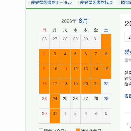
・
愛媛県図書館ポータル
・
愛媛県図書館協会
・
図書
8月
2026年
日
月
火
水
木
金
土
26
27
28
29
30
31
1
愛
2
3
4
5
6
7
8
投稿
9
10
11
12
13
14
15
愛
雑
16
17
18
19
20
21
22
御
愛
23
24
25
26
27
28
29
30
31
1
2
3
4
5
「
開館（全日）
通常休館日