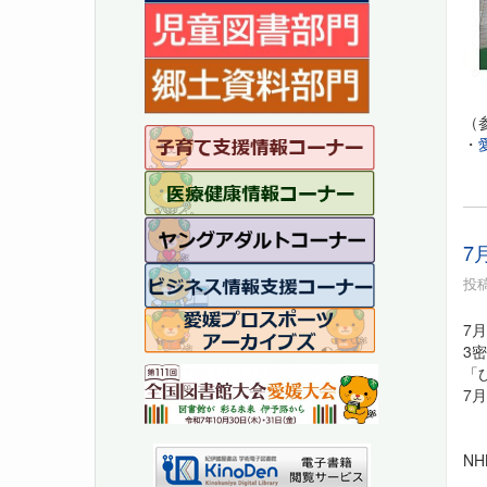
（
・
7
投稿
7
3
「
7
N