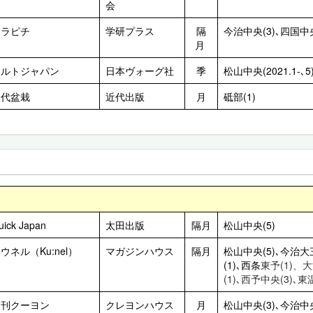
会
キラピチ
学研プラス
隔
今治中央(3)､四国中央川
月
キルトジャパン
日本ヴォーグ社
季
松山中央(2021.1-､
近代盆栽
近代出版
月
砥部(1)
く
uick Japan
太田出版
隔月
松山中央(5)
ウネル（Ku:nel）
マガジンハウス
隔月
松山中央(5)､今治大
(1)､西条
東予(1)、
(1)､西予中央(3)､東
月刊クーヨン
クレヨンハウス
月
松山中央(3)､今治中央