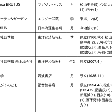
asa BRUTUS
マガジンハウス
月
松山中央(5)､今治大西(
(1)､内子(1)
ガーデン&ガーデン
エフジー武蔵
季
東温川内(3)
AIUN
日本海運集会所
月
今治波方(2)
会社四季報
東洋経済新報社
季
県立(1966.秋-)､
島中央(2)､八幡浜市
(図書扱い)､西条東予
(図書扱い)､松前(図書
会社四季報 未上場会社
東洋経済新報社
年2
県立(2007.4-)
版
科学
岩波書店
月
県立(1935.11-)
かがくのとも
福音館書店
月
県立(1994.4-)､
(2024.5-､図書扱い)
新居浜(1)､西条(10
(1)､西予野村(図書扱い
方(1)