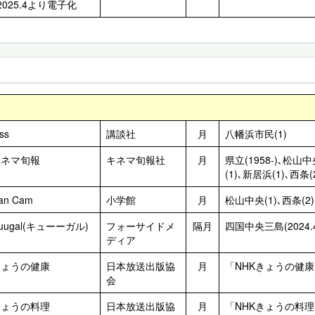
2025.4より電子化
き
ss
講談社
月
八幡浜市民(1)
キネマ旬報
キネマ旬報社
月
県立(1958-)､松山中
(1)､新居浜(1)､西条(
an Cam
小学館
月
松山中央(1)､西条(2)
uugal(キューーガル)
フォーサイドメ
隔月
四国中央三島(2024.4
ディア
きょうの健康
日本放送出版協
月
「NHKきょうの健
会
きょうの料理
日本放送出版協
月
「NHKきょうの料