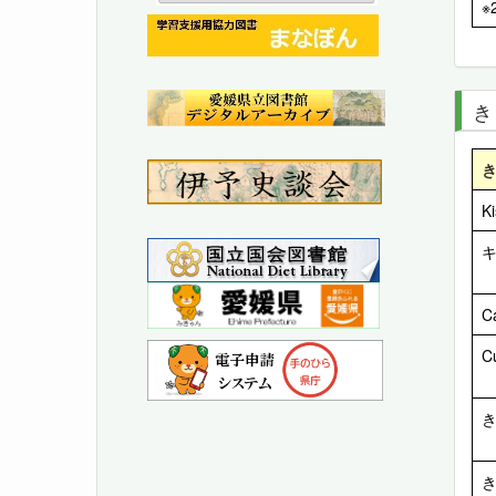
※
き
Ki
C
C