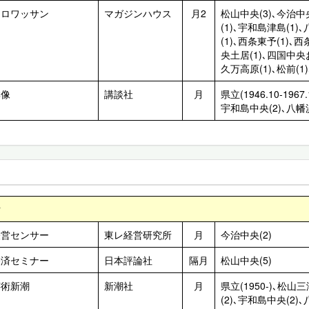
クロワッサン
マガジンハウス
月2
松山中央(3)､今治中央
(1)､宇和島津島(1)
(1)､西条東予(1)､西
央土居(1)､四国中央お
久万高原(1)､松前(1)
群像
講談社
月
県立(1946.10-1967
宇和島中央(2)､八幡
け
経営センサー
東レ経営研究所
月
今治中央(2)
経済セミナー
日本評論社
隔月
松山中央(5)
芸術新潮
新潮社
月
県立(1950-)､松山
(2)､宇和島中央(2)