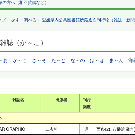
館の方へ（相互貸借など）
ップ
探す・調べる
愛媛県内公共図書館所蔵逐次刊行物（雑誌・新聞
和雑誌（か～こ）
～お
か～こ
さ～そ
た～と
な～の
は～ほ
ま～ん
洋
雑誌名
出版者
刊行
頻度
か
AR GRAPHIC
二玄社
月
西条(2)､八幡浜保内(