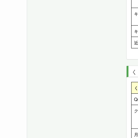
く
Q
ク