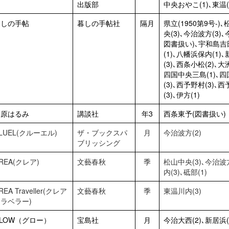
出版部
中央おやこ(1)､東温(1
暮しの手帖
暮しの手帖社
隔月
県立(1950第9号-)
央(3)､今治波方(3)
図書扱い)､宇和島吉田(
(1)､八幡浜保内(1)､
(3)､西条小松(2)､大
四国中央三島(1)､四
(3)､西予野村(3)､西予
(3)､伊方(1)
栗原はるみ
講談社
年3
西条東予(図書扱い)
LUEL(クルーエル)
ザ・ブックスパ
月
今治波方(2)
ブリッシング
REA(クレア)
文藝春秋
季
松山中央(3)､今治波
内(3)､砥部(1)
REA Traveller(クレア
文藝春秋
季
東温川内(3)
ラベラー)
LOW（グロー）
宝島社
月
今治大西(2)､新居浜(