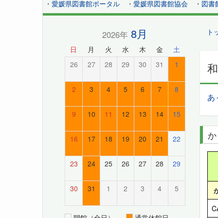
・
愛媛県図書館ポータル
・
愛媛県図書館協会
・
図書
8月
ト
2026年
日
月
火
水
木
金
土
26
27
28
29
30
31
1
2
3
4
5
6
7
8
あ
9
10
11
12
13
14
15
か
16
17
18
19
20
21
22
23
24
25
26
27
28
29
30
31
1
2
3
4
5
C
開館（全日）
通常休館日