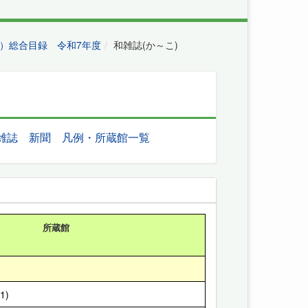
）総合目録 令和7年度
和雑誌(か～こ)
雑誌
新聞
凡例・所蔵館一覧
所蔵館
1)