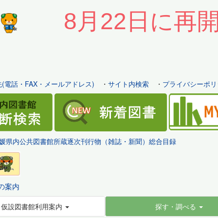
8月22日に再
(電話・FAX・メールアドレス)
・
サイト内検索
・
プライバシーポリ
媛県内公共図書館所蔵逐次刊行物（雑誌・新聞）総合目録
の案内
仮設図書館利用案内
探す・調べる