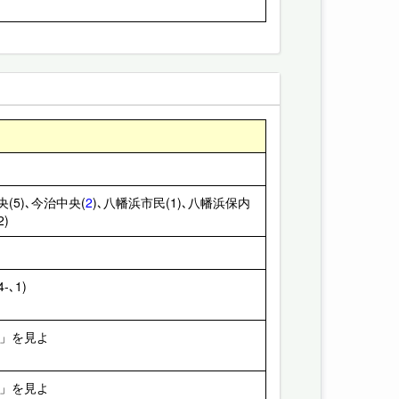
央(5)､今治中央(
2
)､八幡浜市民(1)､八幡浜保内
2)
-､1)
康」を見よ
理」を見よ