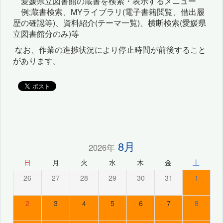
愛媛県立図書館の蔵書を検索・表示するメニュー
例;蔵書検索、MYライブラリ(電子書籍閲覧、借出履
歴の確認等)、資料紹介(テーマ一覧)、横断検索(愛媛県
立図書館分のみ)等
なお、作業の進捗状況により停止時間が前後すること
があります。
8月
2026年
日
月
火
水
木
金
土
26
27
28
29
30
31
1
2
3
4
5
6
7
8