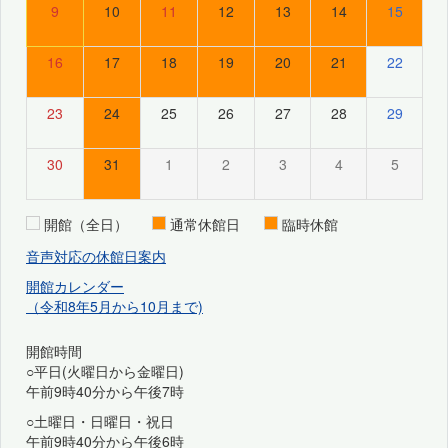
9
10
11
12
13
14
15
16
17
18
19
20
21
22
23
24
25
26
27
28
29
30
31
1
2
3
4
5
開館（全日）
通常休館日
臨時休館
音声対応の休館日案内
開館カレンダー
（令和8年5月から10月まで)
開館時間
○平日(火曜日から金曜日)
午前9時40分から午後7時
○土曜日・日曜日・祝日
午前9時40分から午後6時