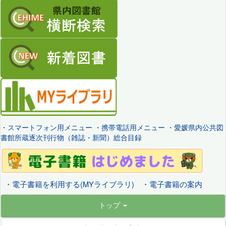
・
スマートフォン用メニュー
・
携帯電話用メニュー
・
愛媛県内公共図
書館所蔵逐次刊行物（雑誌・新聞）総合目録
・
電子書籍を利用する(MYライブラリ)
・
電子書籍の案内
トップ