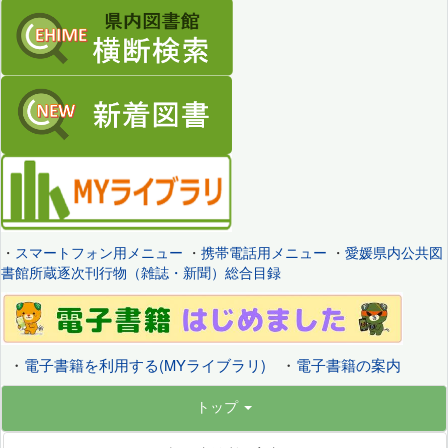
・
スマートフォン用メニュー
・
携帯電話用メニュー
・
愛媛県内公共図
書館所蔵逐次刊行物（雑誌・新聞）総合目録
・
電子書籍を利用する(MYライブラリ)
・
電子書籍の案内
トップ