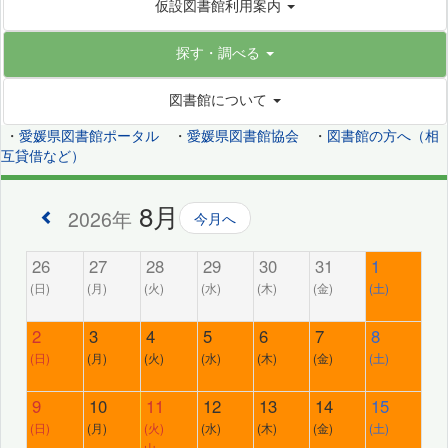
仮設図書館利用案内
探す・調べる
図書館について
・
愛媛県図書館ポータル
・
愛媛県図書館協会
・
図書館の方へ（相
互貸借など）
8月
2026年
今月へ
26
27
28
29
30
31
1
(日)
(月)
(火)
(水)
(木)
(金)
(土)
2
3
4
5
6
7
8
(日)
(月)
(火)
(水)
(木)
(金)
(土)
9
10
11
12
13
14
15
(日)
(月)
(火)
(水)
(木)
(金)
(土)
山