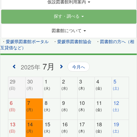
仮設図書館利用案内
探す・調べる
図書館について
・
愛媛県図書館ポータル
・
愛媛県図書館協会
・
図書館の方へ（相
互貸借など）
7月
2025年
今月へ
29
30
1
2
3
4
5
(日)
(月)
(火)
(水)
(木)
(金)
(土)
6
7
8
9
10
11
12
(日)
(月)
(火)
(水)
(木)
(金)
(土)
13
14
15
16
17
18
19
(日)
(月)
(火)
(水)
(木)
(金)
(土)