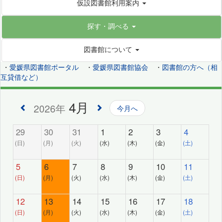
仮設図書館利用案内
探す・調べる
図書館について
・
愛媛県図書館ポータル
・
愛媛県図書館協会
・
図書館の方へ（相
互貸借など）
4月
2026年
今月へ
29
30
31
1
2
3
4
(日)
(月)
(火)
(水)
(木)
(金)
(土)
5
6
7
8
9
10
11
(日)
(月)
(火)
(水)
(木)
(金)
(土)
12
13
14
15
16
17
18
(日)
(月)
(火)
(水)
(木)
(金)
(土)