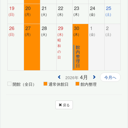
19
20
21
22
23
24
25
(日)
(月)
(火)
(水)
(木)
(金)
(土)
26
27
28
29
30
1
2
(日)
(月)
(火)
(水)
(木)
(金)
(土)
昭
和
館
内
の
整
日
理
日
4月
今月へ
2026年
開館（全日）
通常休館日
館内整理
戻る