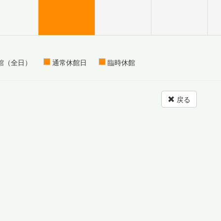
館（全日）
通常休館日
臨時休館
戻る