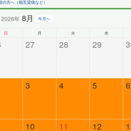
館の方へ（相互貸借など）
8月
2026年
今月へ
日
月
火
水
6
27
28
29
3
3
4
5
6
10
11
12
1