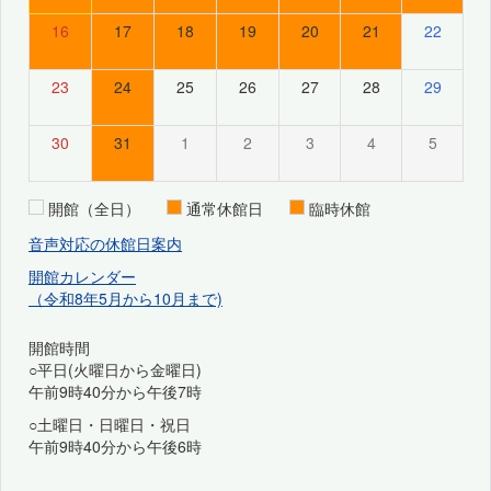
16
17
18
19
20
21
22
23
24
25
26
27
28
29
30
31
1
2
3
4
5
開館（全日）
通常休館日
臨時休館
音声対応の休館日案内
開館カレンダー
（令和8年5月から10月まで)
開館時間
○平日(火曜日から金曜日)
午前9時40分から午後7時
○土曜日・日曜日・祝日
午前9時40分から午後6時