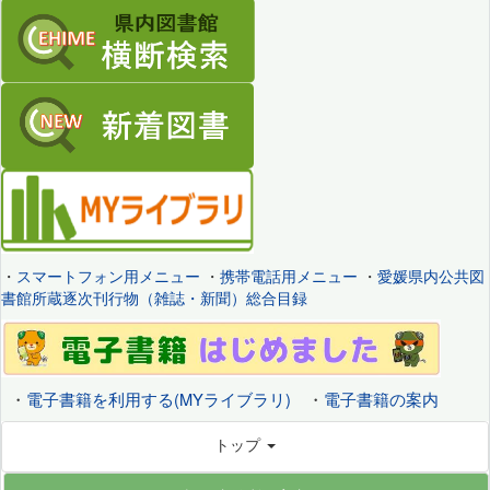
・
スマートフォン用メニュー
・
携帯電話用メニュー
・
愛媛県内公共図
書館所蔵逐次刊行物（雑誌・新聞）総合目録
・
電子書籍を利用する(MYライブラリ)
・
電子書籍の案内
トップ